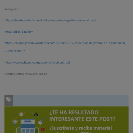
Webgrafía:
http://blogdecalidadiso.es/los-8-principios-de-gestion-de-la-calidad/
http://bit.ly/1gSAbyy
https://calidadgestion.wordpress.com/2013/12/09/principios-de-gestion-de-la-calidad-en-
iso-90012015/
http://www.actiweb.es/mpopovich/archivo1.pdf
Fuente Gráfica: www.proikos.pe