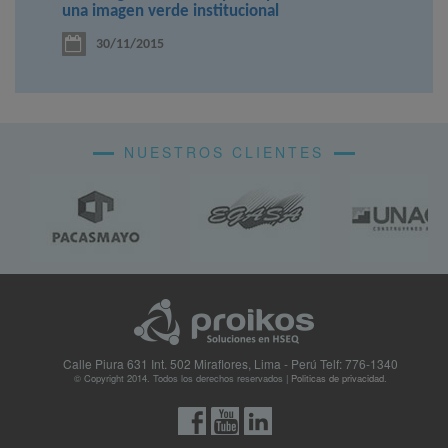
una imagen verde institucional
30/11/2015
NUESTROS CLIENTES
Calle Piura 631 Int. 502 Miraflores, Lima - Perú
Telf: 776-1340
© Copyright 2014. Todos los derechos reservados |
Politicas de privacidad.