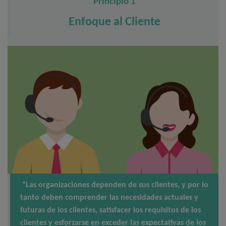
Principio 1
Enfoque al Cliente
“Las organizaciones dependen de sus clientes, y por lo
tanto deben comprender las necesidades actuales y
futuras de los clientes, satisfacer los requisitos de los
clientes y esforzarse en exceder las expectativas de los