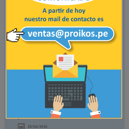
TAMBIÉN PODRÍA INTERESARTE
Conociendo al colaborador por dentro: claves
para estimular su empatía...
20/04/2016