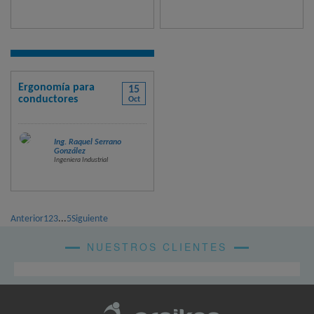
Ergonomía para
15
conductores
Oct
Ing. Raquel Serrano
González
Ingeniera Industrial
Anterior
1
2
3
...
5
Siguiente
NUESTROS CLIENTES