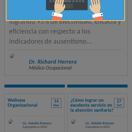
LINDLEY SA-Trujillo (Embotellador
Oficial de The Coca Cola Company),
logrando 95% de efectividad, eficacia y
eficiencia con respecto a los
indicadores de ausentismo
...
Dr. Richard Herrera
Médico Ocupacional
Wellness
¿Cómo lograr un
14
27
Organizacional
excelente servicio en
Nov
Oct
la atención sanitaria?
Lic. Natalia Romero
Lic. Natalia Romero
Especialista en HSEQ
Especialista en HSEQ